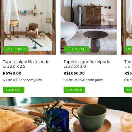
FRETE GRÁTIS
FRETE GRÁTIS
FRE
Tapete algodão felpudo
Tapete algodão felpudo
Tap
cru 2.0 X 2.5
cru 2.5 X 3.0
cru 
R$740,00
R$1.060,00
R$6
6
x de
R$123,33
sem juros
6
x de
R$176,67
sem juros
6
x 
COMPRAR
COMPRAR
CO