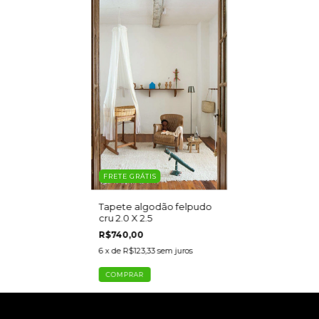
FRETE GRÁTIS
Tapete algodão felpudo
cru 2.0 X 2.5
R$740,00
6
x de
R$123,33
sem juros
COMPRAR